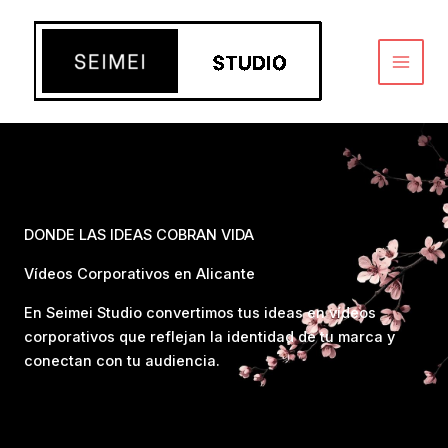
Ir
al
contenido
DONDE LAS IDEAS COBRAN VIDA
Vídeos Corporativos en Alicante
En Seimei Studio convertimos tus ideas en vídeos
corporativos que reflejan la identidad de tu marca y
conectan con tu audiencia.