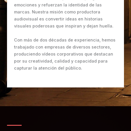
emociones y refuerzan la identidad de las
marcas. Nuestra misión como productora
audiovisual es convertir ideas en historias
visuales poderosas que inspiran y dejan huella.
Con más de dos décadas de experiencia, hemos
trabajado con empresas de diversos sectores,
produciendo vídeos corporativos que destacan
por su creatividad, calidad y capacidad para
capturar la atención del público.